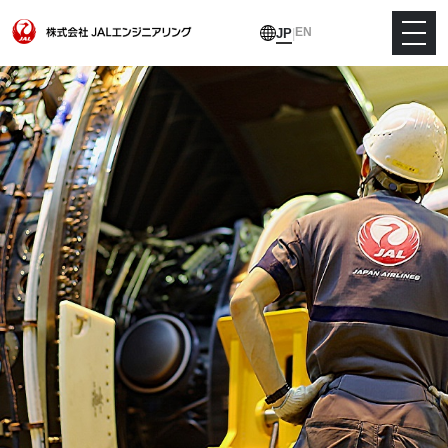
EN
JP
|